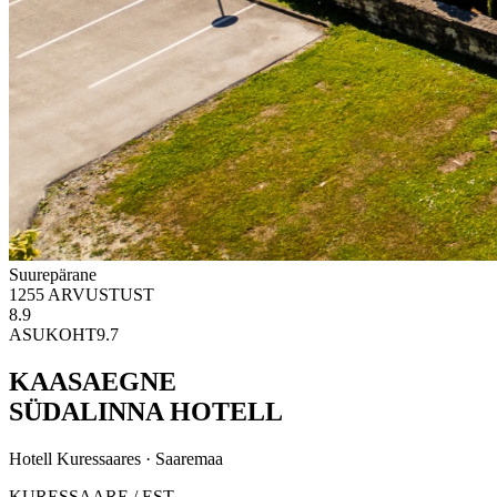
Suurepärane
1255
ARVUSTUST
8.9
ASUKOHT
9.7
KAASAEGNE
SÜDALINNA
HOTELL
Hotell Kuressaares · Saaremaa
KURESSAARE / EST