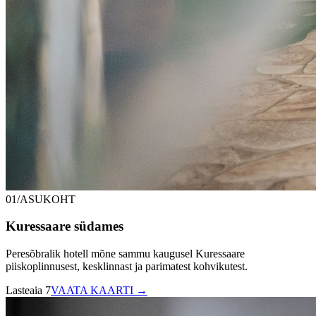
01/ASUKOHT
Kuressaare südames
Peresõbralik hotell mõne sammu kaugusel Kuressaare
piiskoplinnusest, kesklinnast ja parimatest kohvikutest.
Lasteaia 7
VAATA KAARTI →