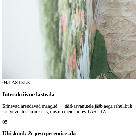
04/LASTELE
Interaktiivne lasteala
Erinevad arendavad mängud — täiskasvanutele jääb aega rahulikult
kohvi või tee joomiseks, mis on meie juures TASUTA.
05
Ühisköök & pesupesemise ala