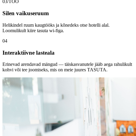
03/TÖÖ
Silen vaikuseruum
Helikindel ruum kaugtööks ja kõnedeks otse hotelli alal.
Loomulikult kiire tasuta wi-figa.
04
Interaktiivne lasteala
Erinevad arendavad mängud — täiskasvanutele jääb aega rahulikult
kohvi või tee joomiseks, mis on meie juures TASUTA.