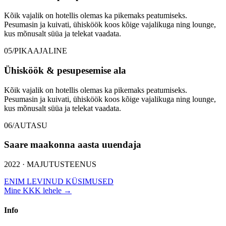
Kõik vajalik on hotellis olemas ka pikemaks peatumiseks.
Pesumasin ja kuivati, ühisköök koos kõige vajalikuga ning lounge,
kus mõnusalt süüa ja telekat vaadata.
05/PIKAAJALINE
Ühisköök & pesupesemise ala
Kõik vajalik on hotellis olemas ka pikemaks peatumiseks.
Pesumasin ja kuivati, ühisköök koos kõige vajalikuga ning lounge,
kus mõnusalt süüa ja telekat vaadata.
06/AUTASU
Saare maakonna aasta uuendaja
2022 · MAJUTUSTEENUS
ENIM LEVINUD KÜSIMUSED
Mine KKK lehele →
Info