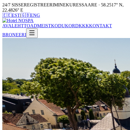
24/7 SISSEREGISTREERIMINE
KURESSAARE · 58.2517° N,
22.4826° E
🇪🇪
EST
|
🇬🇧
ENG
AVALEHT
TOAD
MEIST
KODUKORD
KKK
KONTAKT
BRONEERI