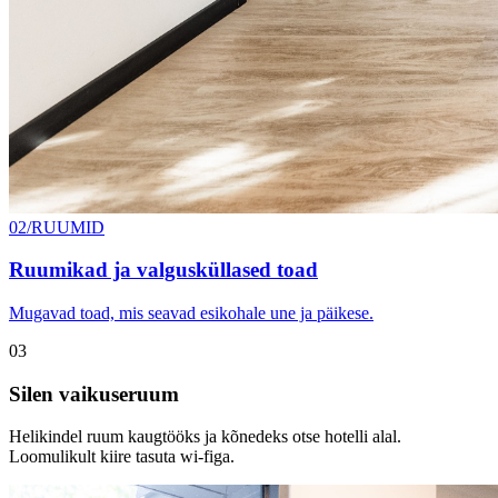
02/RUUMID
Ruumikad ja valgusküllased toad
Mugavad toad, mis seavad esikohale une ja päikese.
03
Silen vaikuseruum
Helikindel ruum kaugtööks ja kõnedeks otse hotelli alal.
Loomulikult kiire tasuta wi-figa.