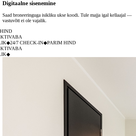
Digitaalne sisenemine
Saad broneeringuga isikliku ukse koodi. Tule majja igal kellaajal —
vastuvõtt ei ole vajalik.
CHECK-IN
◆
PARIM HIND
LEHELT
◆
KONTAKTIVABA
LL
◆
PERESÕBRALIK
◆
24/7 CHECK-IN
◆
PARIM HIND
LEHELT
◆
KONTAKTIVABA
LL
◆
PERESÕBRALIK
◆