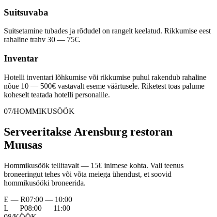
Suitsuvaba
Suitsetamine tubades ja rõdudel on rangelt keelatud. Rikkumise eest
rahaline trahv 30 — 75€.
Inventar
Hotelli inventari lõhkumise või rikkumise puhul rakendub rahaline
nõue 10 — 500€ vastavalt eseme väärtusele. Riketest toas palume
koheselt teatada hotelli personalile.
07/HOMMIKUSÖÖK
Serveeritakse Arensburg restoran
Muusas
Hommikusöök tellitavalt — 15€ inimese kohta. Vali teenus
broneeringut tehes või võta meiega ühendust, et soovid
hommikusööki broneerida.
E — R
07:00 — 10:00
L — P
08:00 — 11:00
08/KÖÖK