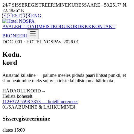
24/7 SISSEREGISTREERIMINE
KURESSAARE · 58.2517° N,
22.4826° E
🇪🇪
EST
|
🇬🇧
ENG
AVALEHT
TOAD
MEIST
KODUKORD
KKK
KONTAKT
BRONEERI
DOC_001 · HOTEL NOSPA
v. 2026.01
Kodu
.
kord
Austatud külaline — palume meeles pidada paari lihtsat punkti, et
sinu peatumine oleks sujuv ja teiste külaliste oma häirimata.
HÄDAOLUKORD
→
Helista koheselt
112
+372 5598 3353 —
hotelli peremees
01/SAABUMINE & LAHKUMINE
§
Sisseregistreerimine
alates 15:00