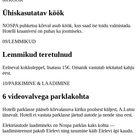
Ühiskasutatav köök
NOSPA puhketoa kõrval asub köök, kus saad ise toidu valmistada.
Hotelli kraanivesi on puhas ka joomiseks.
09/LEMMIKUD
Lemmikud teretulnud
Eelneval kokkuleppel, lisatasu 15€. Omanik vastutab tekitatud kahju
eest.
10/PARKIMINE & LAADIMINE
6 videovalvega parklakohta
Hotelli parklasse pääseb kõrvalasuva kiriku poolsest küljest, A.Lutsu
tänavalt. Hotell ei vastuta parklasse jäetud autode ja nende sisu eest.
Elektriautode laadimiseks on Nospa parklas kaks kohta —
laadimisteenust pakub Elelevi ning tasumine käib Elelevi äpi kaudu.