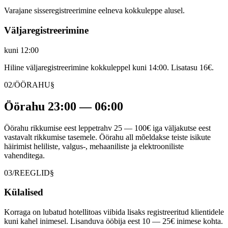
Varajane sisseregistreerimine eelneva kokkuleppe alusel.
Väljaregistreerimine
kuni 12:00
Hiline väljaregistreerimine kokkuleppel kuni 14:00. Lisatasu 16€.
02/ÖÖRAHU
§
Öörahu 23:00 — 06:00
Öörahu rikkumise eest leppetrahv 25 — 100€ iga väljakutse eest
vastavalt rikkumise tasemele. Öörahu all mõeldakse teiste isikute
häirimist heliliste, valgus-, mehaaniliste ja elektrooniliste
vahenditega.
03/REEGLID
§
Külalised
Korraga on lubatud hotellitoas viibida lisaks registreeritud klientidele
kuni kahel inimesel. Lisanduva ööbija eest 10 — 25€ inimese kohta.