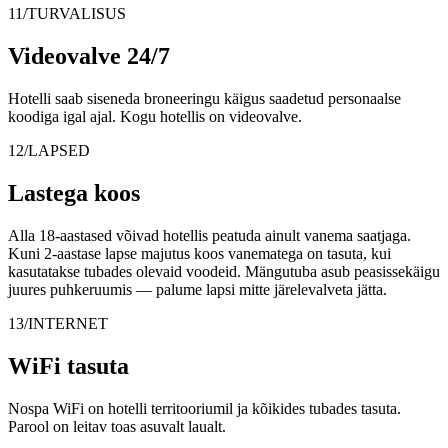
11/TURVALISUS
Videovalve 24/7
Hotelli saab siseneda broneeringu käigus saadetud personaalse
koodiga igal ajal. Kogu hotellis on videovalve.
12/LAPSED
Lastega koos
Alla 18-aastased võivad hotellis peatuda ainult vanema saatjaga.
Kuni 2-aastase lapse majutus koos vanematega on tasuta, kui
kasutatakse tubades olevaid voodeid. Mängutuba asub peasissekäigu
juures puhkeruumis — palume lapsi mitte järelevalveta jätta.
13/INTERNET
WiFi tasuta
Nospa WiFi on hotelli territooriumil ja kõikides tubades tasuta.
Parool on leitav toas asuvalt laualt.